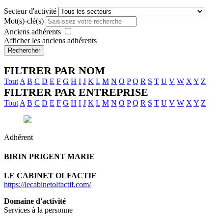
Secteur d'activité
Mot(s)-clé(s)
Anciens adhérents
Afficher les anciens adhérents
Rechercher
FILTRER PAR NOM
Tout
A
B
C
D
E
F
G
H
I
J
K
L
M
N
O
P
Q
R
S
T
U
V
W
X
Y
Z
FILTRER PAR ENTREPRISE
Tout
A
B
C
D
E
F
G
H
I
J
K
L
M
N
O
P
Q
R
S
T
U
V
W
X
Y
Z
Adhérent
BIRIN PRIGENT
MARIE
LE CABINET OLFACTIF
https://lecabinetolfactif.com/
Domaine d'activité
Services à la personne