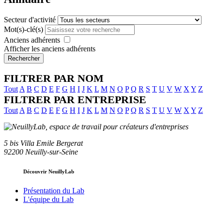
Secteur d'activité
Mot(s)-clé(s)
Anciens adhérents
Afficher les anciens adhérents
Rechercher
FILTRER PAR NOM
Tout
A
B
C
D
E
F
G
H
I
J
K
L
M
N
O
P
Q
R
S
T
U
V
W
X
Y
Z
FILTRER PAR ENTREPRISE
Tout
A
B
C
D
E
F
G
H
I
J
K
L
M
N
O
P
Q
R
S
T
U
V
W
X
Y
Z
5 bis Villa Emile Bergerat
92200 Neuilly-sur-Seine
Découvrir NeuillyLab
Présentation du Lab
L'équipe du Lab