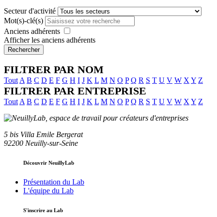
Secteur d'activité
Mot(s)-clé(s)
Anciens adhérents
Afficher les anciens adhérents
Rechercher
FILTRER PAR NOM
Tout
A
B
C
D
E
F
G
H
I
J
K
L
M
N
O
P
Q
R
S
T
U
V
W
X
Y
Z
FILTRER PAR ENTREPRISE
Tout
A
B
C
D
E
F
G
H
I
J
K
L
M
N
O
P
Q
R
S
T
U
V
W
X
Y
Z
5 bis Villa Emile Bergerat
92200 Neuilly-sur-Seine
Découvrir NeuillyLab
Présentation du Lab
L'équipe du Lab
S'inscrire au Lab