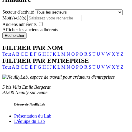
Secteur d'activité
Mot(s)-clé(s)
Anciens adhérents
Afficher les anciens adhérents
Rechercher
FILTRER PAR NOM
Tout
A
B
C
D
E
F
G
H
I
J
K
L
M
N
O
P
Q
R
S
T
U
V
W
X
Y
Z
FILTRER PAR ENTREPRISE
Tout
A
B
C
D
E
F
G
H
I
J
K
L
M
N
O
P
Q
R
S
T
U
V
W
X
Y
Z
5 bis Villa Emile Bergerat
92200 Neuilly-sur-Seine
Découvrir NeuillyLab
Présentation du Lab
L'équipe du Lab