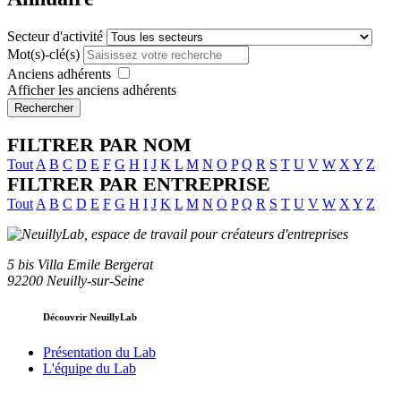
Secteur d'activité
Mot(s)-clé(s)
Anciens adhérents
Afficher les anciens adhérents
Rechercher
FILTRER PAR NOM
Tout
A
B
C
D
E
F
G
H
I
J
K
L
M
N
O
P
Q
R
S
T
U
V
W
X
Y
Z
FILTRER PAR ENTREPRISE
Tout
A
B
C
D
E
F
G
H
I
J
K
L
M
N
O
P
Q
R
S
T
U
V
W
X
Y
Z
5 bis Villa Emile Bergerat
92200 Neuilly-sur-Seine
Découvrir NeuillyLab
Présentation du Lab
L'équipe du Lab