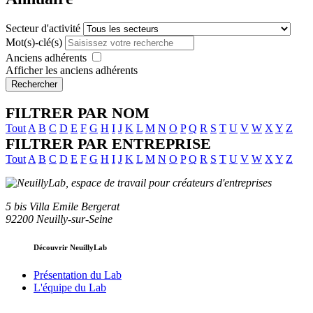
Secteur d'activité
Mot(s)-clé(s)
Anciens adhérents
Afficher les anciens adhérents
Rechercher
FILTRER PAR NOM
Tout
A
B
C
D
E
F
G
H
I
J
K
L
M
N
O
P
Q
R
S
T
U
V
W
X
Y
Z
FILTRER PAR ENTREPRISE
Tout
A
B
C
D
E
F
G
H
I
J
K
L
M
N
O
P
Q
R
S
T
U
V
W
X
Y
Z
5 bis Villa Emile Bergerat
92200 Neuilly-sur-Seine
Découvrir NeuillyLab
Présentation du Lab
L'équipe du Lab