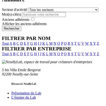
Secteur d'activité
Mot(s)-clé(s)
Anciens adhérents
Afficher les anciens adhérents
Rechercher
FILTRER PAR NOM
Tout
A
B
C
D
E
F
G
H
I
J
K
L
M
N
O
P
Q
R
S
T
U
V
W
X
Y
Z
FILTRER PAR ENTREPRISE
Tout
A
B
C
D
E
F
G
H
I
J
K
L
M
N
O
P
Q
R
S
T
U
V
W
X
Y
Z
5 bis Villa Emile Bergerat
92200 Neuilly-sur-Seine
Découvrir NeuillyLab
Présentation du Lab
L'équipe du Lab