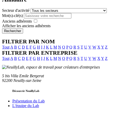
Secteur d'activité
Mot(s)-clé(s)
Anciens adhérents
Afficher les anciens adhérents
Rechercher
FILTRER PAR NOM
Tout
A
B
C
D
E
F
G
H
I
J
K
L
M
N
O
P
Q
R
S
T
U
V
W
X
Y
Z
FILTRER PAR ENTREPRISE
Tout
A
B
C
D
E
F
G
H
I
J
K
L
M
N
O
P
Q
R
S
T
U
V
W
X
Y
Z
5 bis Villa Emile Bergerat
92200 Neuilly-sur-Seine
Découvrir NeuillyLab
Présentation du Lab
L'équipe du Lab