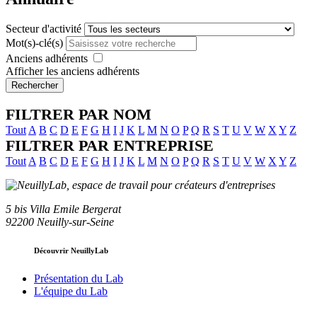
Secteur d'activité
Mot(s)-clé(s)
Anciens adhérents
Afficher les anciens adhérents
Rechercher
FILTRER PAR NOM
Tout
A
B
C
D
E
F
G
H
I
J
K
L
M
N
O
P
Q
R
S
T
U
V
W
X
Y
Z
FILTRER PAR ENTREPRISE
Tout
A
B
C
D
E
F
G
H
I
J
K
L
M
N
O
P
Q
R
S
T
U
V
W
X
Y
Z
5 bis Villa Emile Bergerat
92200 Neuilly-sur-Seine
Découvrir NeuillyLab
Présentation du Lab
L'équipe du Lab