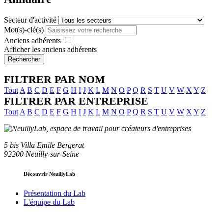
Secteur d'activité
Mot(s)-clé(s)
Anciens adhérents
Afficher les anciens adhérents
Rechercher
FILTRER PAR NOM
Tout
A
B
C
D
E
F
G
H
I
J
K
L
M
N
O
P
Q
R
S
T
U
V
W
X
Y
Z
FILTRER PAR ENTREPRISE
Tout
A
B
C
D
E
F
G
H
I
J
K
L
M
N
O
P
Q
R
S
T
U
V
W
X
Y
Z
5 bis Villa Emile Bergerat
92200 Neuilly-sur-Seine
Découvrir NeuillyLab
Présentation du Lab
L'équipe du Lab