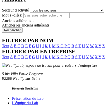
Secteur d'activité
Mot(s)-clé(s)
Anciens adhérents
Afficher les anciens adhérents
Rechercher
FILTRER PAR NOM
Tout
A
B
C
D
E
F
G
H
I
J
K
L
M
N
O
P
Q
R
S
T
U
V
W
X
Y
Z
FILTRER PAR ENTREPRISE
Tout
A
B
C
D
E
F
G
H
I
J
K
L
M
N
O
P
Q
R
S
T
U
V
W
X
Y
Z
5 bis Villa Emile Bergerat
92200 Neuilly-sur-Seine
Découvrir NeuillyLab
Présentation du Lab
L'équipe du Lab