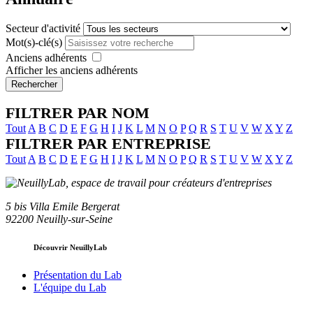
Secteur d'activité
Mot(s)-clé(s)
Anciens adhérents
Afficher les anciens adhérents
Rechercher
FILTRER PAR NOM
Tout
A
B
C
D
E
F
G
H
I
J
K
L
M
N
O
P
Q
R
S
T
U
V
W
X
Y
Z
FILTRER PAR ENTREPRISE
Tout
A
B
C
D
E
F
G
H
I
J
K
L
M
N
O
P
Q
R
S
T
U
V
W
X
Y
Z
5 bis Villa Emile Bergerat
92200 Neuilly-sur-Seine
Découvrir NeuillyLab
Présentation du Lab
L'équipe du Lab