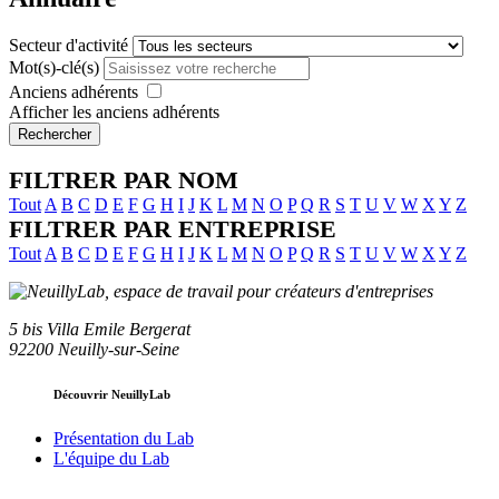
Secteur d'activité
Mot(s)-clé(s)
Anciens adhérents
Afficher les anciens adhérents
Rechercher
FILTRER PAR NOM
Tout
A
B
C
D
E
F
G
H
I
J
K
L
M
N
O
P
Q
R
S
T
U
V
W
X
Y
Z
FILTRER PAR ENTREPRISE
Tout
A
B
C
D
E
F
G
H
I
J
K
L
M
N
O
P
Q
R
S
T
U
V
W
X
Y
Z
5 bis Villa Emile Bergerat
92200 Neuilly-sur-Seine
Découvrir NeuillyLab
Présentation du Lab
L'équipe du Lab