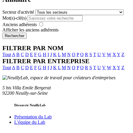
Secteur d'activité
Mot(s)-clé(s)
Anciens adhérents
Afficher les anciens adhérents
Rechercher
FILTRER PAR NOM
Tout
A
B
C
D
E
F
G
H
I
J
K
L
M
N
O
P
Q
R
S
T
U
V
W
X
Y
Z
FILTRER PAR ENTREPRISE
Tout
A
B
C
D
E
F
G
H
I
J
K
L
M
N
O
P
Q
R
S
T
U
V
W
X
Y
Z
5 bis Villa Emile Bergerat
92200 Neuilly-sur-Seine
Découvrir NeuillyLab
Présentation du Lab
L'équipe du Lab