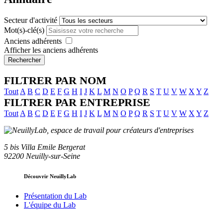
Secteur d'activité
Mot(s)-clé(s)
Anciens adhérents
Afficher les anciens adhérents
Rechercher
FILTRER PAR NOM
Tout
A
B
C
D
E
F
G
H
I
J
K
L
M
N
O
P
Q
R
S
T
U
V
W
X
Y
Z
FILTRER PAR ENTREPRISE
Tout
A
B
C
D
E
F
G
H
I
J
K
L
M
N
O
P
Q
R
S
T
U
V
W
X
Y
Z
5 bis Villa Emile Bergerat
92200 Neuilly-sur-Seine
Découvrir NeuillyLab
Présentation du Lab
L'équipe du Lab