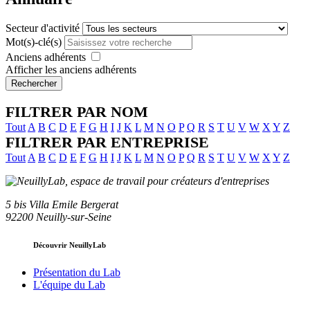
Secteur d'activité
Mot(s)-clé(s)
Anciens adhérents
Afficher les anciens adhérents
Rechercher
FILTRER PAR NOM
Tout
A
B
C
D
E
F
G
H
I
J
K
L
M
N
O
P
Q
R
S
T
U
V
W
X
Y
Z
FILTRER PAR ENTREPRISE
Tout
A
B
C
D
E
F
G
H
I
J
K
L
M
N
O
P
Q
R
S
T
U
V
W
X
Y
Z
5 bis Villa Emile Bergerat
92200 Neuilly-sur-Seine
Découvrir NeuillyLab
Présentation du Lab
L'équipe du Lab