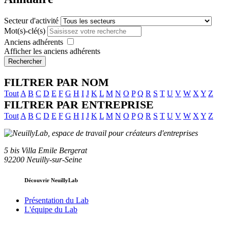
Secteur d'activité
Mot(s)-clé(s)
Anciens adhérents
Afficher les anciens adhérents
Rechercher
FILTRER PAR NOM
Tout
A
B
C
D
E
F
G
H
I
J
K
L
M
N
O
P
Q
R
S
T
U
V
W
X
Y
Z
FILTRER PAR ENTREPRISE
Tout
A
B
C
D
E
F
G
H
I
J
K
L
M
N
O
P
Q
R
S
T
U
V
W
X
Y
Z
5 bis Villa Emile Bergerat
92200 Neuilly-sur-Seine
Découvrir NeuillyLab
Présentation du Lab
L'équipe du Lab