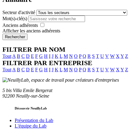
Secteur d'activité
Mot(s)-clé(s)
Anciens adhérents
Afficher les anciens adhérents
Rechercher
FILTRER PAR NOM
Tout
A
B
C
D
E
F
G
H
I
J
K
L
M
N
O
P
Q
R
S
T
U
V
W
X
Y
Z
FILTRER PAR ENTREPRISE
Tout
A
B
C
D
E
F
G
H
I
J
K
L
M
N
O
P
Q
R
S
T
U
V
W
X
Y
Z
5 bis Villa Emile Bergerat
92200 Neuilly-sur-Seine
Découvrir NeuillyLab
Présentation du Lab
L'équipe du Lab