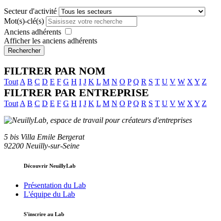
Secteur d'activité
Mot(s)-clé(s)
Anciens adhérents
Afficher les anciens adhérents
Rechercher
FILTRER PAR NOM
Tout
A
B
C
D
E
F
G
H
I
J
K
L
M
N
O
P
Q
R
S
T
U
V
W
X
Y
Z
FILTRER PAR ENTREPRISE
Tout
A
B
C
D
E
F
G
H
I
J
K
L
M
N
O
P
Q
R
S
T
U
V
W
X
Y
Z
5 bis Villa Emile Bergerat
92200 Neuilly-sur-Seine
Découvrir NeuillyLab
Présentation du Lab
L'équipe du Lab
S'inscrire au Lab