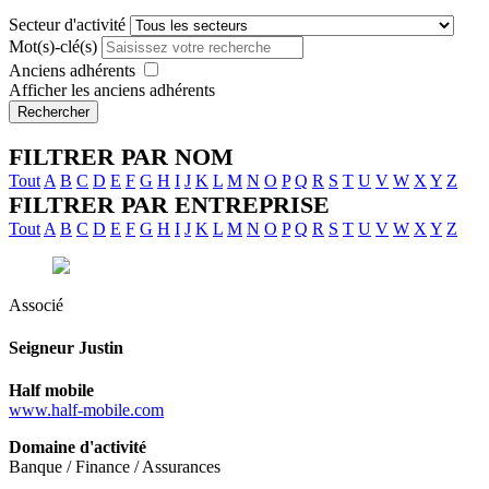
Secteur d'activité
Mot(s)-clé(s)
Anciens adhérents
Afficher les anciens adhérents
Rechercher
FILTRER PAR NOM
Tout
A
B
C
D
E
F
G
H
I
J
K
L
M
N
O
P
Q
R
S
T
U
V
W
X
Y
Z
FILTRER PAR ENTREPRISE
Tout
A
B
C
D
E
F
G
H
I
J
K
L
M
N
O
P
Q
R
S
T
U
V
W
X
Y
Z
Associé
Seigneur
Justin
Half mobile
www.half-mobile.com
Domaine d'activité
Banque / Finance / Assurances