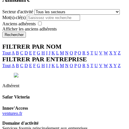
Secteur d'activité
Mot(s)-clé(s)
Anciens adhérents
Afficher les anciens adhérents
Rechercher
FILTRER PAR NOM
Tout
A
B
C
D
E
F
G
H
I
J
K
L
M
N
O
P
Q
R
S
T
U
V
W
X
Y
Z
FILTRER PAR ENTREPRISE
Tout
A
B
C
D
E
F
G
H
I
J
K
L
M
N
O
P
Q
R
S
T
U
V
W
X
Y
Z
Adhérent
Safar
Victoria
Innov'Access
ventureo.fr
Domaine d'activité
Services fournis principalement aux entreprises