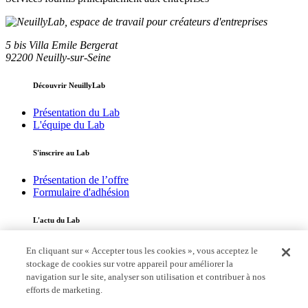
5 bis Villa Emile Bergerat
92200 Neuilly-sur-Seine
Découvrir NeuillyLab
Présentation du Lab
L'équipe du Lab
S'inscrire au Lab
Présentation de l’offre
Formulaire d'adhésion
L'actu du Lab
Toute l'actualité
En cliquant sur « Accepter tous les cookies », vous acceptez le
L’adhérent du mois
stockage de cookies sur votre appareil pour améliorer la
navigation sur le site, analyser son utilisation et contribuer à nos
Annuaire
efforts de marketing.