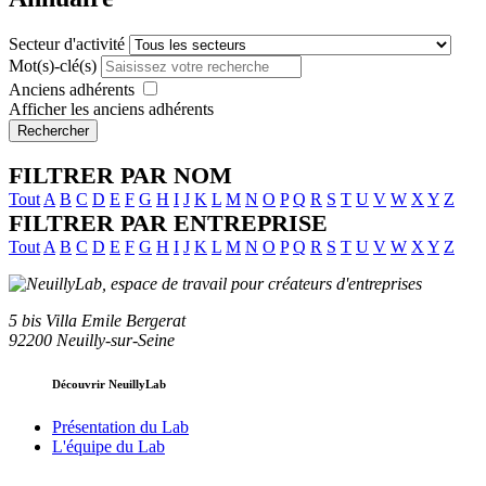
Secteur d'activité
Mot(s)-clé(s)
Anciens adhérents
Afficher les anciens adhérents
Rechercher
FILTRER PAR NOM
Tout
A
B
C
D
E
F
G
H
I
J
K
L
M
N
O
P
Q
R
S
T
U
V
W
X
Y
Z
FILTRER PAR ENTREPRISE
Tout
A
B
C
D
E
F
G
H
I
J
K
L
M
N
O
P
Q
R
S
T
U
V
W
X
Y
Z
5 bis Villa Emile Bergerat
92200 Neuilly-sur-Seine
Découvrir NeuillyLab
Présentation du Lab
L'équipe du Lab