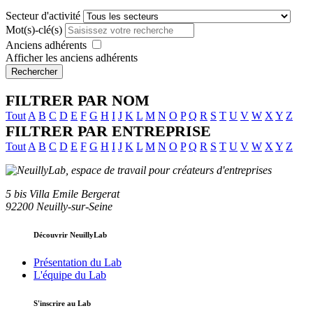
Secteur d'activité
Mot(s)-clé(s)
Anciens adhérents
Afficher les anciens adhérents
Rechercher
FILTRER PAR NOM
Tout
A
B
C
D
E
F
G
H
I
J
K
L
M
N
O
P
Q
R
S
T
U
V
W
X
Y
Z
FILTRER PAR ENTREPRISE
Tout
A
B
C
D
E
F
G
H
I
J
K
L
M
N
O
P
Q
R
S
T
U
V
W
X
Y
Z
5 bis Villa Emile Bergerat
92200 Neuilly-sur-Seine
Découvrir NeuillyLab
Présentation du Lab
L'équipe du Lab
S'inscrire au Lab