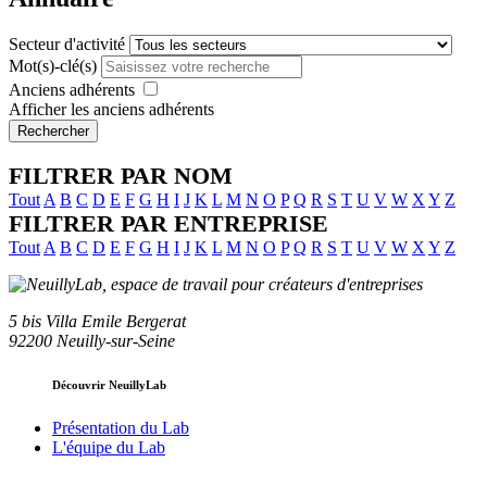
Secteur d'activité
Mot(s)-clé(s)
Anciens adhérents
Afficher les anciens adhérents
Rechercher
FILTRER PAR NOM
Tout
A
B
C
D
E
F
G
H
I
J
K
L
M
N
O
P
Q
R
S
T
U
V
W
X
Y
Z
FILTRER PAR ENTREPRISE
Tout
A
B
C
D
E
F
G
H
I
J
K
L
M
N
O
P
Q
R
S
T
U
V
W
X
Y
Z
5 bis Villa Emile Bergerat
92200 Neuilly-sur-Seine
Découvrir NeuillyLab
Présentation du Lab
L'équipe du Lab