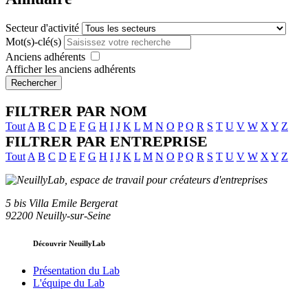
Secteur d'activité
Mot(s)-clé(s)
Anciens adhérents
Afficher les anciens adhérents
Rechercher
FILTRER PAR NOM
Tout
A
B
C
D
E
F
G
H
I
J
K
L
M
N
O
P
Q
R
S
T
U
V
W
X
Y
Z
FILTRER PAR ENTREPRISE
Tout
A
B
C
D
E
F
G
H
I
J
K
L
M
N
O
P
Q
R
S
T
U
V
W
X
Y
Z
5 bis Villa Emile Bergerat
92200 Neuilly-sur-Seine
Découvrir NeuillyLab
Présentation du Lab
L'équipe du Lab