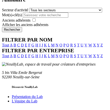
Secteur d'activité
Mot(s)-clé(s)
Anciens adhérents
Afficher les anciens adhérents
Rechercher
FILTRER PAR NOM
Tout
A
B
C
D
E
F
G
H
I
J
K
L
M
N
O
P
Q
R
S
T
U
V
W
X
Y
Z
FILTRER PAR ENTREPRISE
Tout
A
B
C
D
E
F
G
H
I
J
K
L
M
N
O
P
Q
R
S
T
U
V
W
X
Y
Z
5 bis Villa Emile Bergerat
92200 Neuilly-sur-Seine
Découvrir NeuillyLab
Présentation du Lab
L'équipe du Lab