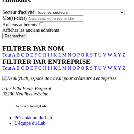
Secteur d'activité
Mot(s)-clé(s)
Anciens adhérents
Afficher les anciens adhérents
Rechercher
FILTRER PAR NOM
Tout
A
B
C
D
E
F
G
H
I
J
K
L
M
N
O
P
Q
R
S
T
U
V
W
X
Y
Z
FILTRER PAR ENTREPRISE
Tout
A
B
C
D
E
F
G
H
I
J
K
L
M
N
O
P
Q
R
S
T
U
V
W
X
Y
Z
5 bis Villa Emile Bergerat
92200 Neuilly-sur-Seine
Découvrir NeuillyLab
Présentation du Lab
L'équipe du Lab