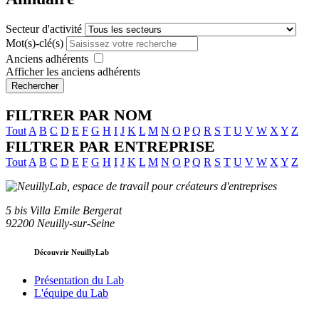
Secteur d'activité
Mot(s)-clé(s)
Anciens adhérents
Afficher les anciens adhérents
Rechercher
FILTRER PAR NOM
Tout
A
B
C
D
E
F
G
H
I
J
K
L
M
N
O
P
Q
R
S
T
U
V
W
X
Y
Z
FILTRER PAR ENTREPRISE
Tout
A
B
C
D
E
F
G
H
I
J
K
L
M
N
O
P
Q
R
S
T
U
V
W
X
Y
Z
5 bis Villa Emile Bergerat
92200 Neuilly-sur-Seine
Découvrir NeuillyLab
Présentation du Lab
L'équipe du Lab