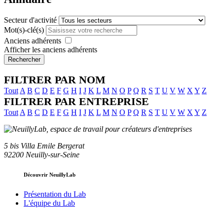
Secteur d'activité
Mot(s)-clé(s)
Anciens adhérents
Afficher les anciens adhérents
Rechercher
FILTRER PAR NOM
Tout
A
B
C
D
E
F
G
H
I
J
K
L
M
N
O
P
Q
R
S
T
U
V
W
X
Y
Z
FILTRER PAR ENTREPRISE
Tout
A
B
C
D
E
F
G
H
I
J
K
L
M
N
O
P
Q
R
S
T
U
V
W
X
Y
Z
5 bis Villa Emile Bergerat
92200 Neuilly-sur-Seine
Découvrir NeuillyLab
Présentation du Lab
L'équipe du Lab