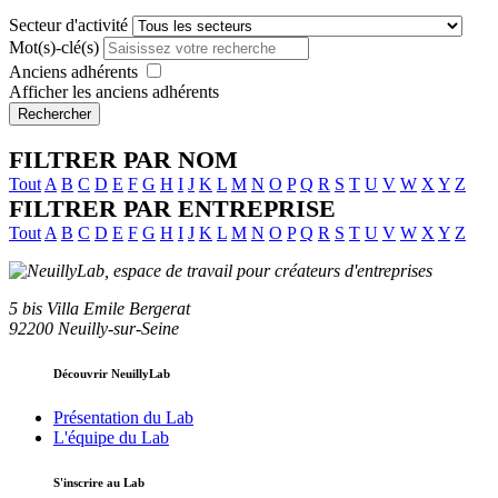
Secteur d'activité
Mot(s)-clé(s)
Anciens adhérents
Afficher les anciens adhérents
Rechercher
FILTRER PAR NOM
Tout
A
B
C
D
E
F
G
H
I
J
K
L
M
N
O
P
Q
R
S
T
U
V
W
X
Y
Z
FILTRER PAR ENTREPRISE
Tout
A
B
C
D
E
F
G
H
I
J
K
L
M
N
O
P
Q
R
S
T
U
V
W
X
Y
Z
5 bis Villa Emile Bergerat
92200 Neuilly-sur-Seine
Découvrir NeuillyLab
Présentation du Lab
L'équipe du Lab
S'inscrire au Lab