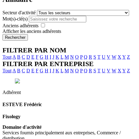
Secteur d'activité
Mot(s)-clé(s)
Anciens adhérents
Afficher les anciens adhérents
Rechercher
FILTRER PAR NOM
Tout
A
B
C
D
E
F
G
H
I
J
K
L
M
N
O
P
Q
R
S
T
U
V
W
X
Y
Z
FILTRER PAR ENTREPRISE
Tout
A
B
C
D
E
F
G
H
I
J
K
L
M
N
O
P
Q
R
S
T
U
V
W
X
Y
Z
Adhérent
ESTEVE
Frédéric
Fixology
Domaine d'activité
Services fournis principalement aux entreprises, Commerce /
distribution