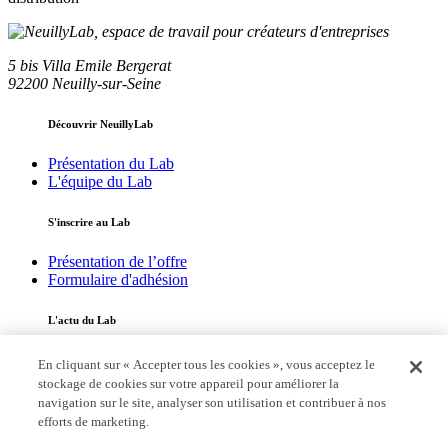
5 bis Villa Emile Bergerat
92200 Neuilly-sur-Seine
Découvrir NeuillyLab
Présentation du Lab
L'équipe du Lab
S'inscrire au Lab
Présentation de l’offre
Formulaire d'adhésion
L'actu du Lab
Toute l'actualité
En cliquant sur « Accepter tous les cookies », vous acceptez le
L’adhérent du mois
stockage de cookies sur votre appareil pour améliorer la
navigation sur le site, analyser son utilisation et contribuer à nos
Annuaire
efforts de marketing.