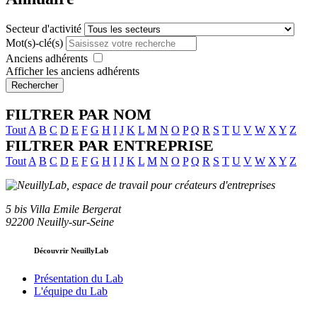
Secteur d'activité
Mot(s)-clé(s)
Anciens adhérents
Afficher les anciens adhérents
Rechercher
FILTRER PAR NOM
Tout
A
B
C
D
E
F
G
H
I
J
K
L
M
N
O
P
Q
R
S
T
U
V
W
X
Y
Z
FILTRER PAR ENTREPRISE
Tout
A
B
C
D
E
F
G
H
I
J
K
L
M
N
O
P
Q
R
S
T
U
V
W
X
Y
Z
5 bis Villa Emile Bergerat
92200 Neuilly-sur-Seine
Découvrir NeuillyLab
Présentation du Lab
L'équipe du Lab