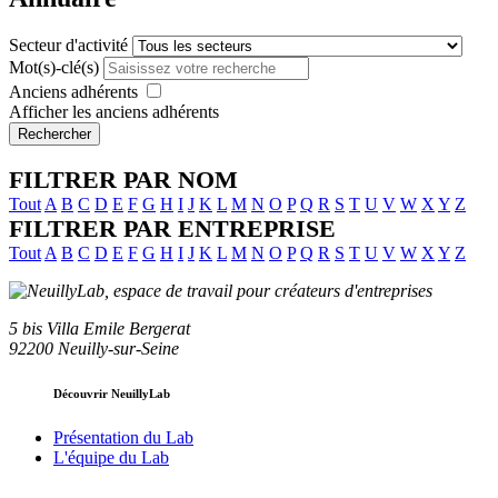
Secteur d'activité
Mot(s)-clé(s)
Anciens adhérents
Afficher les anciens adhérents
Rechercher
FILTRER PAR NOM
Tout
A
B
C
D
E
F
G
H
I
J
K
L
M
N
O
P
Q
R
S
T
U
V
W
X
Y
Z
FILTRER PAR ENTREPRISE
Tout
A
B
C
D
E
F
G
H
I
J
K
L
M
N
O
P
Q
R
S
T
U
V
W
X
Y
Z
5 bis Villa Emile Bergerat
92200 Neuilly-sur-Seine
Découvrir NeuillyLab
Présentation du Lab
L'équipe du Lab