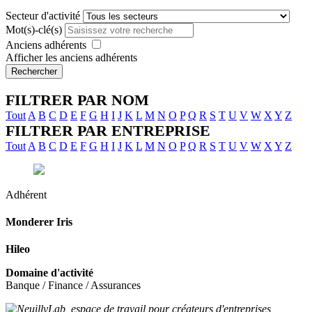
Secteur d'activité
Mot(s)-clé(s)
Anciens adhérents
Afficher les anciens adhérents
Rechercher
FILTRER PAR NOM
Tout
A
B
C
D
E
F
G
H
I
J
K
L
M
N
O
P
Q
R
S
T
U
V
W
X
Y
Z
FILTRER PAR ENTREPRISE
Tout
A
B
C
D
E
F
G
H
I
J
K
L
M
N
O
P
Q
R
S
T
U
V
W
X
Y
Z
Adhérent
Monderer
Iris
Hileo
Domaine d'activité
Banque / Finance / Assurances