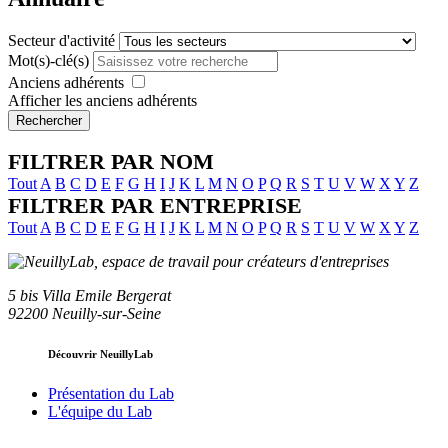
Secteur d'activité
Mot(s)-clé(s)
Anciens adhérents
Afficher les anciens adhérents
Rechercher
FILTRER PAR NOM
Tout
A
B
C
D
E
F
G
H
I
J
K
L
M
N
O
P
Q
R
S
T
U
V
W
X
Y
Z
FILTRER PAR ENTREPRISE
Tout
A
B
C
D
E
F
G
H
I
J
K
L
M
N
O
P
Q
R
S
T
U
V
W
X
Y
Z
5 bis Villa Emile Bergerat
92200 Neuilly-sur-Seine
Découvrir NeuillyLab
Présentation du Lab
L'équipe du Lab