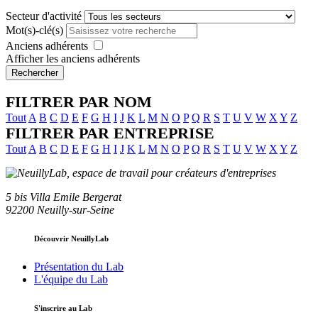
Secteur d'activité
Mot(s)-clé(s)
Anciens adhérents
Afficher les anciens adhérents
Rechercher
FILTRER PAR NOM
Tout
A
B
C
D
E
F
G
H
I
J
K
L
M
N
O
P
Q
R
S
T
U
V
W
X
Y
Z
FILTRER PAR ENTREPRISE
Tout
A
B
C
D
E
F
G
H
I
J
K
L
M
N
O
P
Q
R
S
T
U
V
W
X
Y
Z
5 bis Villa Emile Bergerat
92200 Neuilly-sur-Seine
Découvrir NeuillyLab
Présentation du Lab
L'équipe du Lab
S'inscrire au Lab