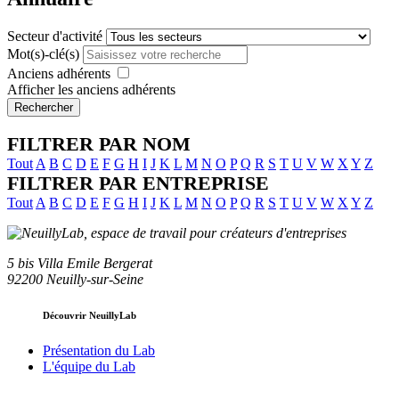
Secteur d'activité
Mot(s)-clé(s)
Anciens adhérents
Afficher les anciens adhérents
Rechercher
FILTRER PAR NOM
Tout
A
B
C
D
E
F
G
H
I
J
K
L
M
N
O
P
Q
R
S
T
U
V
W
X
Y
Z
FILTRER PAR ENTREPRISE
Tout
A
B
C
D
E
F
G
H
I
J
K
L
M
N
O
P
Q
R
S
T
U
V
W
X
Y
Z
5 bis Villa Emile Bergerat
92200 Neuilly-sur-Seine
Découvrir NeuillyLab
Présentation du Lab
L'équipe du Lab