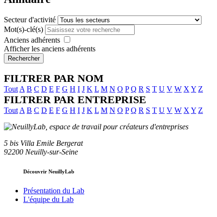
Secteur d'activité
Mot(s)-clé(s)
Anciens adhérents
Afficher les anciens adhérents
Rechercher
FILTRER PAR NOM
Tout
A
B
C
D
E
F
G
H
I
J
K
L
M
N
O
P
Q
R
S
T
U
V
W
X
Y
Z
FILTRER PAR ENTREPRISE
Tout
A
B
C
D
E
F
G
H
I
J
K
L
M
N
O
P
Q
R
S
T
U
V
W
X
Y
Z
5 bis Villa Emile Bergerat
92200 Neuilly-sur-Seine
Découvrir NeuillyLab
Présentation du Lab
L'équipe du Lab