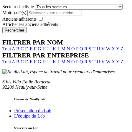
Secteur d'activité
Mot(s)-clé(s)
Anciens adhérents
Afficher les anciens adhérents
Rechercher
FILTRER PAR NOM
Tout
A
B
C
D
E
F
G
H
I
J
K
L
M
N
O
P
Q
R
S
T
U
V
W
X
Y
Z
FILTRER PAR ENTREPRISE
Tout
A
B
C
D
E
F
G
H
I
J
K
L
M
N
O
P
Q
R
S
T
U
V
W
X
Y
Z
5 bis Villa Emile Bergerat
92200 Neuilly-sur-Seine
Découvrir NeuillyLab
Présentation du Lab
L'équipe du Lab
S'inscrire au Lab