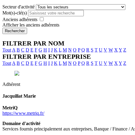
Secteur d'activité
Mot(s)-clé(s)
Anciens adhérents
Afficher les anciens adhérents
Rechercher
FILTRER PAR NOM
Tout
A
B
C
D
E
F
G
H
I
J
K
L
M
N
O
P
Q
R
S
T
U
V
W
X
Y
Z
FILTRER PAR ENTREPRISE
Tout
A
B
C
D
E
F
G
H
I
J
K
L
M
N
O
P
Q
R
S
T
U
V
W
X
Y
Z
Adhérent
Jacquillat
Marie
MetriQ
https://www.metriq.fr/
Domaine d'activité
Services fournis principalement aux entreprises, Banque / Finance / 