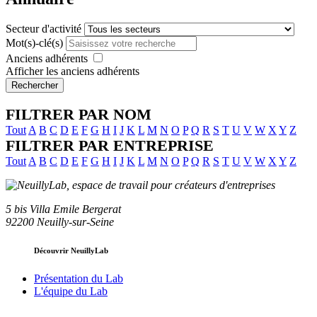
Secteur d'activité
Mot(s)-clé(s)
Anciens adhérents
Afficher les anciens adhérents
Rechercher
FILTRER PAR NOM
Tout
A
B
C
D
E
F
G
H
I
J
K
L
M
N
O
P
Q
R
S
T
U
V
W
X
Y
Z
FILTRER PAR ENTREPRISE
Tout
A
B
C
D
E
F
G
H
I
J
K
L
M
N
O
P
Q
R
S
T
U
V
W
X
Y
Z
5 bis Villa Emile Bergerat
92200 Neuilly-sur-Seine
Découvrir NeuillyLab
Présentation du Lab
L'équipe du Lab