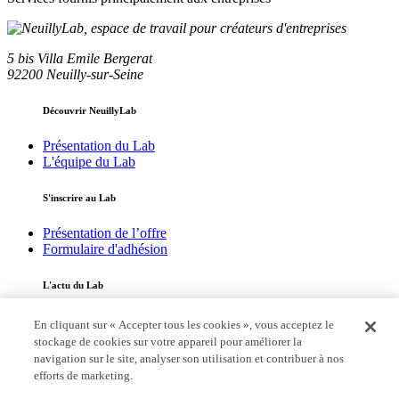
5 bis Villa Emile Bergerat
92200 Neuilly-sur-Seine
Découvrir NeuillyLab
Présentation du Lab
L'équipe du Lab
S'inscrire au Lab
Présentation de l’offre
Formulaire d'adhésion
L'actu du Lab
Toute l'actualité
En cliquant sur « Accepter tous les cookies », vous acceptez le
L’adhérent du mois
stockage de cookies sur votre appareil pour améliorer la
navigation sur le site, analyser son utilisation et contribuer à nos
Annuaire
efforts de marketing.