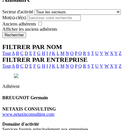
Secteur d'activité
Mot(s)-clé(s)
Anciens adhérents
Afficher les anciens adhérents
Rechercher
FILTRER PAR NOM
Tout
A
B
C
D
E
F
G
H
I
J
K
L
M
N
O
P
Q
R
S
T
U
V
W
X
Y
Z
FILTRER PAR ENTREPRISE
Tout
A
B
C
D
E
F
G
H
I
J
K
L
M
N
O
P
Q
R
S
T
U
V
W
X
Y
Z
Adhérent
BREUGNOT
Germain
NETAXIS CONSULTING
www.netaxisconsulting.com
Domaine d'activité
Services fournis principalement aux entreprises