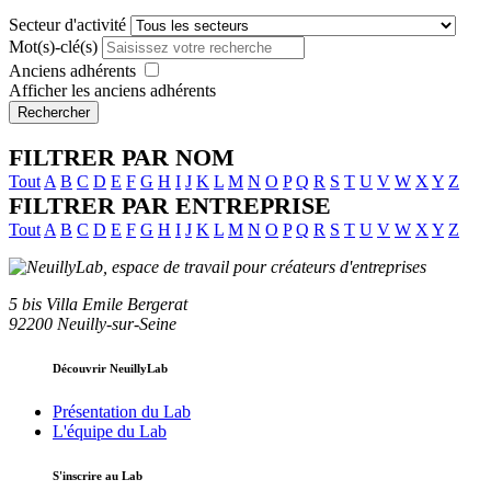
Secteur d'activité
Mot(s)-clé(s)
Anciens adhérents
Afficher les anciens adhérents
Rechercher
FILTRER PAR NOM
Tout
A
B
C
D
E
F
G
H
I
J
K
L
M
N
O
P
Q
R
S
T
U
V
W
X
Y
Z
FILTRER PAR ENTREPRISE
Tout
A
B
C
D
E
F
G
H
I
J
K
L
M
N
O
P
Q
R
S
T
U
V
W
X
Y
Z
5 bis Villa Emile Bergerat
92200 Neuilly-sur-Seine
Découvrir NeuillyLab
Présentation du Lab
L'équipe du Lab
S'inscrire au Lab