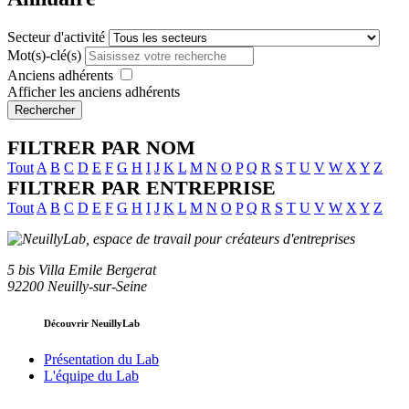
Secteur d'activité
Mot(s)-clé(s)
Anciens adhérents
Afficher les anciens adhérents
Rechercher
FILTRER PAR NOM
Tout
A
B
C
D
E
F
G
H
I
J
K
L
M
N
O
P
Q
R
S
T
U
V
W
X
Y
Z
FILTRER PAR ENTREPRISE
Tout
A
B
C
D
E
F
G
H
I
J
K
L
M
N
O
P
Q
R
S
T
U
V
W
X
Y
Z
5 bis Villa Emile Bergerat
92200 Neuilly-sur-Seine
Découvrir NeuillyLab
Présentation du Lab
L'équipe du Lab