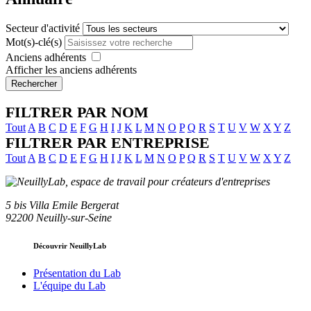
Secteur d'activité
Mot(s)-clé(s)
Anciens adhérents
Afficher les anciens adhérents
Rechercher
FILTRER PAR NOM
Tout
A
B
C
D
E
F
G
H
I
J
K
L
M
N
O
P
Q
R
S
T
U
V
W
X
Y
Z
FILTRER PAR ENTREPRISE
Tout
A
B
C
D
E
F
G
H
I
J
K
L
M
N
O
P
Q
R
S
T
U
V
W
X
Y
Z
5 bis Villa Emile Bergerat
92200 Neuilly-sur-Seine
Découvrir NeuillyLab
Présentation du Lab
L'équipe du Lab