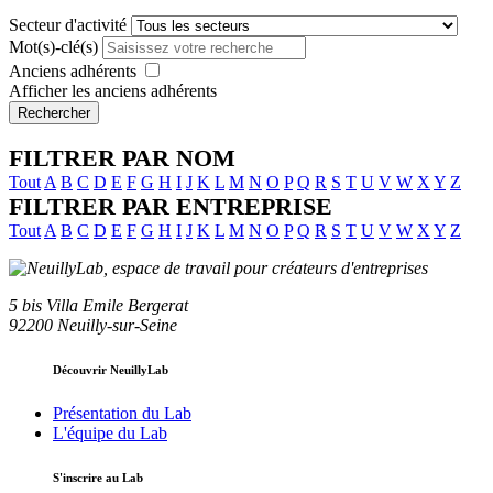
Secteur d'activité
Mot(s)-clé(s)
Anciens adhérents
Afficher les anciens adhérents
Rechercher
FILTRER PAR NOM
Tout
A
B
C
D
E
F
G
H
I
J
K
L
M
N
O
P
Q
R
S
T
U
V
W
X
Y
Z
FILTRER PAR ENTREPRISE
Tout
A
B
C
D
E
F
G
H
I
J
K
L
M
N
O
P
Q
R
S
T
U
V
W
X
Y
Z
5 bis Villa Emile Bergerat
92200 Neuilly-sur-Seine
Découvrir NeuillyLab
Présentation du Lab
L'équipe du Lab
S'inscrire au Lab