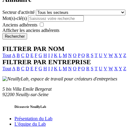
Secteur d'activité
Mot(s)-clé(s)
Anciens adhérents
Afficher les anciens adhérents
Rechercher
FILTRER PAR NOM
Tout
A
B
C
D
E
F
G
H
I
J
K
L
M
N
O
P
Q
R
S
T
U
V
W
X
Y
Z
FILTRER PAR ENTREPRISE
Tout
A
B
C
D
E
F
G
H
I
J
K
L
M
N
O
P
Q
R
S
T
U
V
W
X
Y
Z
5 bis Villa Emile Bergerat
92200 Neuilly-sur-Seine
Découvrir NeuillyLab
Présentation du Lab
L'équipe du Lab