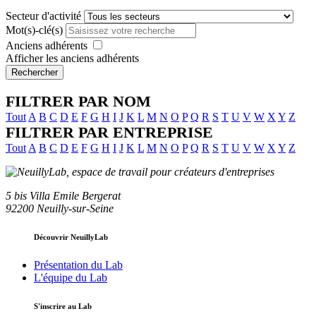
Secteur d'activité
Mot(s)-clé(s)
Anciens adhérents
Afficher les anciens adhérents
Rechercher
FILTRER PAR NOM
Tout
A
B
C
D
E
F
G
H
I
J
K
L
M
N
O
P
Q
R
S
T
U
V
W
X
Y
Z
FILTRER PAR ENTREPRISE
Tout
A
B
C
D
E
F
G
H
I
J
K
L
M
N
O
P
Q
R
S
T
U
V
W
X
Y
Z
5 bis Villa Emile Bergerat
92200 Neuilly-sur-Seine
Découvrir NeuillyLab
Présentation du Lab
L'équipe du Lab
S'inscrire au Lab