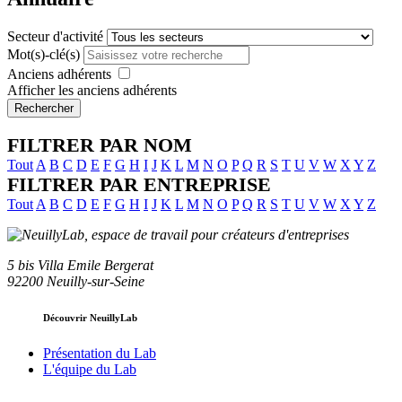
Secteur d'activité
Mot(s)-clé(s)
Anciens adhérents
Afficher les anciens adhérents
Rechercher
FILTRER PAR NOM
Tout
A
B
C
D
E
F
G
H
I
J
K
L
M
N
O
P
Q
R
S
T
U
V
W
X
Y
Z
FILTRER PAR ENTREPRISE
Tout
A
B
C
D
E
F
G
H
I
J
K
L
M
N
O
P
Q
R
S
T
U
V
W
X
Y
Z
5 bis Villa Emile Bergerat
92200 Neuilly-sur-Seine
Découvrir NeuillyLab
Présentation du Lab
L'équipe du Lab