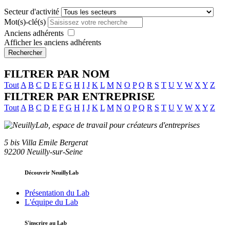
Secteur d'activité
Mot(s)-clé(s)
Anciens adhérents
Afficher les anciens adhérents
Rechercher
FILTRER PAR NOM
Tout
A
B
C
D
E
F
G
H
I
J
K
L
M
N
O
P
Q
R
S
T
U
V
W
X
Y
Z
FILTRER PAR ENTREPRISE
Tout
A
B
C
D
E
F
G
H
I
J
K
L
M
N
O
P
Q
R
S
T
U
V
W
X
Y
Z
5 bis Villa Emile Bergerat
92200 Neuilly-sur-Seine
Découvrir NeuillyLab
Présentation du Lab
L'équipe du Lab
S'inscrire au Lab